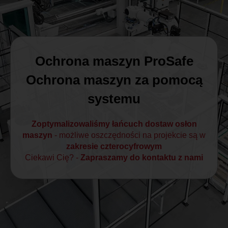
MAGYAR
NEDERLANDS
Ochrona maszyn ProSafe
Ochrona maszyn za pomocą
systemu
Zoptymalizowaliśmy łańcuch dostaw osłon
maszyn
- możliwe oszczędności na projekcie są w
zakresie czterocyfrowym
Ciekawi Cię? -
Zapraszamy do kontaktu z nami