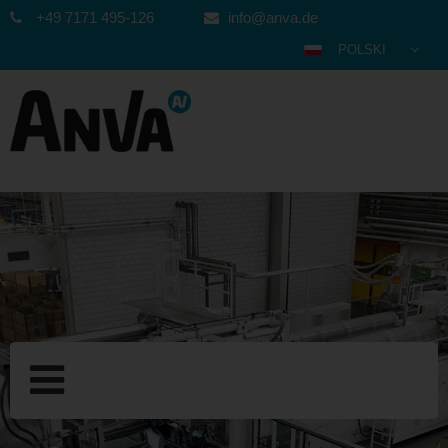
+49 7171 495-126
info@anva.de
POLSKI
DEUTSCH
ENGLISH
ESPAÑOL
FRANÇAIS
ITALIANO
عربي
한국어
日本語
中文
ČEŠTINA
PORTUGUÊS
РУССКИЙ
TÜRKÇE