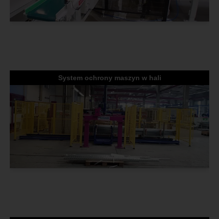
System ochrony maszyn w hali