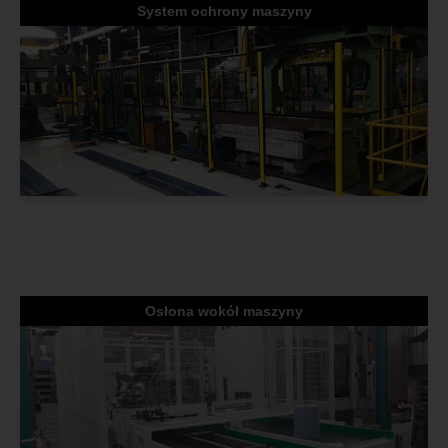
System ochrony maszyny
Osłona wokół maszyny