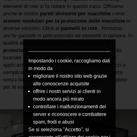
elementi di rete si fa notare in questo caso. Offriamo
anche le nostre
pareti divisorie per macchine
come
sistemi modulari per la protezione delle macchine
in
diverse versioni. Oltre ai
pannelli in rete
, forniamo
anche pannelli in policarbonato ed elementi in lamiera. In
qualità di
produttori di reti di protezione
e di
protezioni per macchine
, soddisfiamo quindi le più
svariate esigenze dei nostri clienti. Che si tratti di
Impostando i cookie, raccogliamo dati
applicazioni di saldatura, di protezione dagli spruzzi o
in modo da
semplicemente di un aspetto attraente con una vista
migliorare il nostro sito web grazie
senza barriere sugli impianti. Un programma completo
alle conoscenze acquisite
per le vostre esigenze.
offrire i nostri servizi ai clienti in
modo ancora più mirato
controllare i malfunzionamenti dei
server e riconoscere e combattere
spam, frodi e abusi
Se si seleziona "Accetto", si