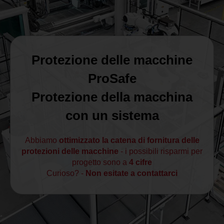
MAGYAR
NEDERLANDS
Protezione delle macchine
ProSafe
Protezione della macchina
con un sistema
Abbiamo
ottimizzato la catena di fornitura delle
protezioni delle macchine
- i possibili risparmi per
progetto sono a
4 cifre
Curioso? -
Non esitate a contattarci