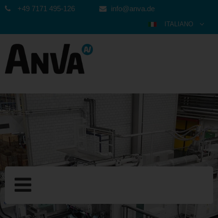
+49 7171 495-126
info@anva.de
ITALIANO
DEUTSCH
ENGLISH
ESPAÑOL
POLSKI
FRANÇAIS
عربي
한국어
日本語
中文
ČEŠTINA
PORTUGUÊS
РУССКИЙ
TÜRKÇE