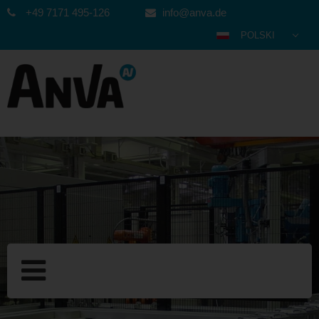
+49 7171 495-126
info@anva.de
POLSKI
DEUTSCH
ENGLISH
ESPAÑOL
FRANÇAIS
ITALIANO
عربي
한국어
日本語
中文
ČEŠTINA
PORTUGUÊS
РУССКИЙ
TÜRKÇE