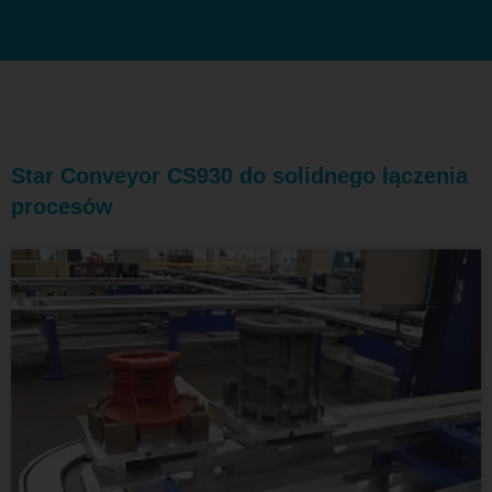
Star Conveyor CS930 do solidnego łączenia
procesów