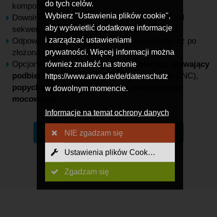
do tych celów.
komponentami
Wybierz "Ustawienia plików cookie",
Dowolnie konfigurowalny układ w zależności od
aby wyświetlić dodatkowe informacje
sekwencji procesu, czasu i punktów transferu
i zarządzać ustawieniami
Odpowiedni do prostego załadunku maszyny aż po
prywatności. Więcej informacji można
złożoną integrację linii
Opcjonalne moduły funkcyjne:
Podbieracz
,
pływający
również znaleźć na stronie
podbieracz
(do samozaładowczych maszyn CNC),
https://www.anva.de/de/datenschutz
popychacz
,
stacje
kodowania
i
precyzyjnego
w dowolnym momencie.
mocowania
Informacje na temat ochrony danych
Systemy przepływu materiałów
NIE zgadzam się
Ustawienia plików Cookies
Zgadzam się