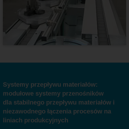
Systemy przepływu materiałów:
modułowe systemy przenośników
dla stabilnego przepływu materiałów i
niezawodnego łączenia procesów na
liniach produkcyjnych