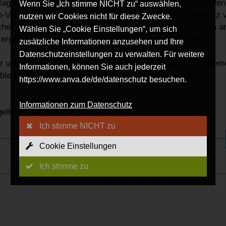
ltag aufgrund der einfachen Anwendung. Unsere Blaspistolen
Wenn Sie „Ich stimme NICHT zu“ auswählen,
ech-Verbundwerkstoff gefertigt. Dank des mit Messingeinsatz
nutzen wir Cookies nicht für diese Zwecke.
her und dicht. Unsere Pistolen sind perfekt der Handform a
Wählen Sie „Cookie Einstellungen“, um sich
ergonomisch geformte Sicherheitskupplung zum Griff.
zusätzliche Informationen anzusehen und Ihre
Datenschutzeinstellungen zu verwalten. Für weitere
 und sind speziell für den Einsatz an Montageplatz-System
Informationen, können Sie auch jederzeit
ble Elektronikbereiche, in denen ein sicherer Schutz vor
https://www.anva.de/de/datenschutz besuchen.
Informationen zum Datenschutz
gelb, orange, rot und schwarz erhältlich.
Ich stimme NICHT zu
Cookie Einstellungen
Ich stimme zu