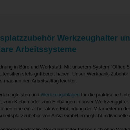
tsplatzzubehör Werkzeughalter un
are Arbeitssysteme
dnung in Büro und Werkstatt: Mit unserem System “Office 5S”
Utensilien stets griffbereit haben. Unser Werkbank-Zubehö
ls machen den Arbeitsalltag leichter.
rkzeugleisten und
Werkzeugablagen
für die praktische Unt
, zum Kleben oder zum Einhängen in unser Werkzeuggitter. D
ichen eine einfache, aktive Einbindung der Mitarbeiter in d
rbeitsplatzzubehör von AnVa GmbH ermöglicht individuelle 
entierten Federclip-Werkzeughalter lassen sich ohne Werkz