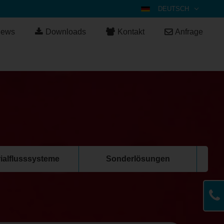
DEUTSCH
ENGLISH
ews
Downloads
Kontakt
Anfrage
ESPAÑOL
POLSKI
FRANÇAIS
ITALIANO
عربي
한국어
日本語
中文
ialflusssysteme
Sonderlösungen
ČEŠTINA
PORTUGUÊS
РУССКИЙ
TÜRKÇE
MAGYAR