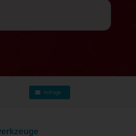
NEDERLANDS
Anfrage
twerkzeuge