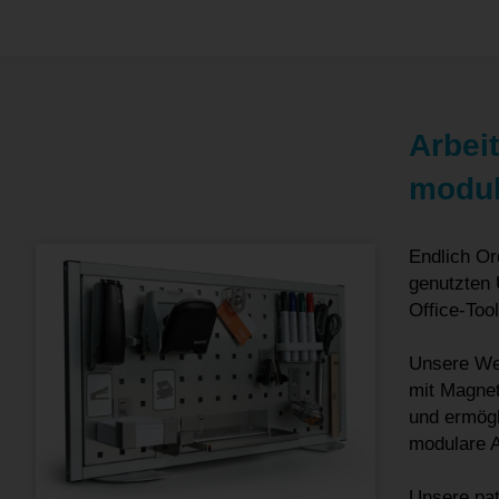
Arbei
modul
Endlich Or
genutzten 
Office-Too
Unsere We
mit Magnet
und ermögl
modulare A
Unsere pat