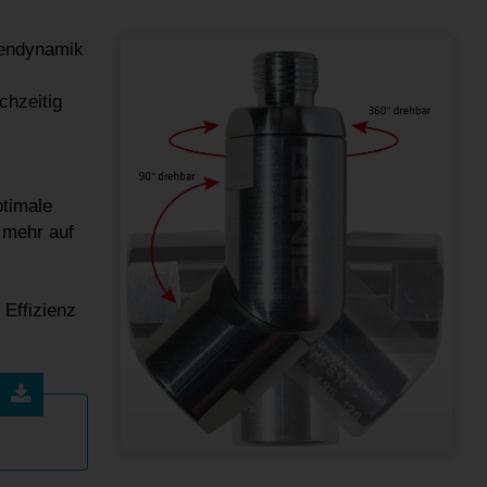
gendynamik
chzeitig
ptimale
 mehr auf
 Effizienz