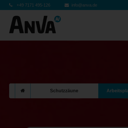
+49 7171 495-126
info@anva.de
Schutzzäune
Arbeitspl