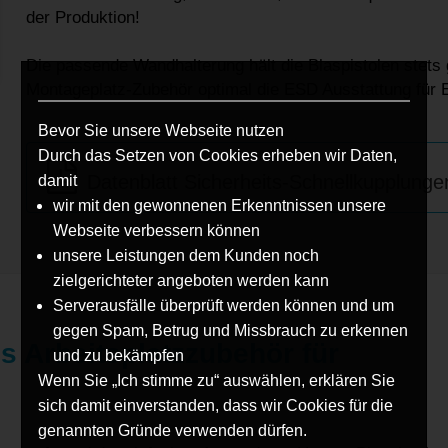
der Produktion!
Die passende Wandhalterung hält die Blaspistolen stets g
Montageplatz-Zubehör optimal die ESD Ausstattung für E
Bevor Sie unsere Webseite nutzen
Durch das Setzen von Cookies erheben wir Daten,
Datenblatt Sicherheits-Schnellkupplunge
damit
wir mit den gewonnenen Erkenntnissen unsere
Webseite verbessern können
unsere Leistungen dem Kunden noch
zielgerichteter angeboten werden kann
Serverausfälle überprüft werden können und um
gegen Spam, Betrug und Missbrauch zu erkennen
s Arbeitsplatzzubehör für
und zu bekämpfen
Wenn Sie „Ich stimme zu“ auswählen, erklären Sie
sich damit einverstanden, dass wir Cookies für die
genannten Gründe verwenden dürfen.