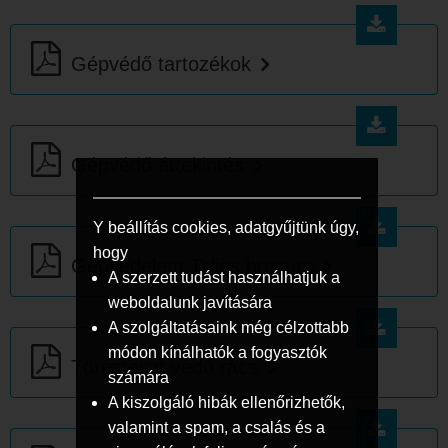
Gépvédő tartozékok
Gépvédő áttekintés
Y beállítás cookies, adatgyűjtünk úgy,
hogy
Gépvédelem Teljes brosúra
A szerzett tudást használhatjuk a
weboldalunk javítására
A szolgáltatásaink még célzottabb
módon kínálhatók a fogyasztók
Törésteszt védő rács
számára
A kiszolgáló hibák ellenőrizhetők,
valamint a spam, a csalás és a