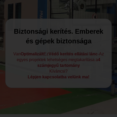
TÜRKÇE
NEDERLANDS
Biztonsági kerítés. Emberek
és gépek biztonsága
Van
Optimalizált
Ez
Védő kerítés ellátási lánc
-Az
egyes projektek lehetséges megtakarítása a
4
számjegyű tartomány
Kíváncsi?
Lépjen kapcsolatba velünk ma!