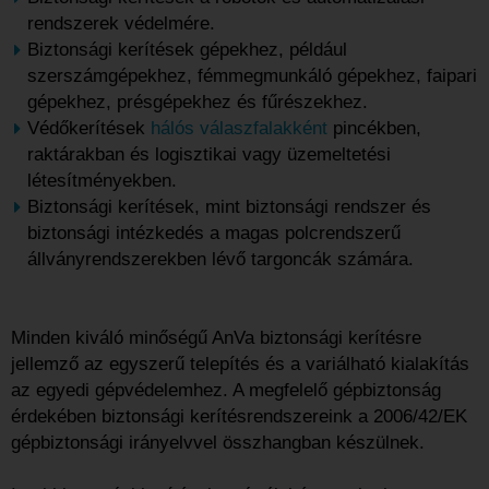
rendszerek védelmére.
Biztonsági kerítések gépekhez, például
szerszámgépekhez, fémmegmunkáló gépekhez, faipari
gépekhez, présgépekhez és fűrészekhez.
Védőkerítések
hálós válaszfalakként
pincékben,
raktárakban és logisztikai vagy üzemeltetési
létesítményekben.
Biztonsági kerítések, mint biztonsági rendszer és
biztonsági intézkedés a magas polcrendszerű
állványrendszerekben lévő targoncák számára.
Minden kiváló minőségű AnVa biztonsági kerítésre
jellemző az egyszerű telepítés és a variálható kialakítás
az egyedi gépvédelemhez. A megfelelő gépbiztonság
érdekében biztonsági kerítésrendszereink a 2006/42/EK
gépbiztonsági irányelvvel összhangban készülnek.