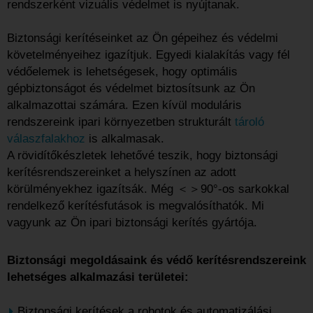
rendszerként vizuális védelmet is nyújtanak.
Biztonsági kerítéseinket az Ön gépeihez és védelmi
követelményeihez igazítjuk. Egyedi kialakítás vagy fél
védőelemek is lehetségesek, hogy optimális
gépbiztonságot és védelmet biztosítsunk az Ön
alkalmazottai számára. Ezen kívül moduláris
rendszereink ipari környezetben strukturált
tároló
válaszfalakhoz
is alkalmasak.
A rövidítőkészletek lehetővé teszik, hogy biztonsági
kerítésrendszereinket a helyszínen az adott
körülményekhez igazítsák. Még ＜＞90°-os sarkokkal
rendelkező kerítésfutások is megvalósíthatók. Mi
vagyunk az Ön ipari biztonsági kerítés gyártója.
Biztonsági megoldásaink és védő kerítésrendszereink
lehetséges alkalmazási területei:
Biztonsági kerítések a robotok és automatizálási