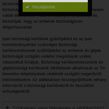
biztonsági kerítéseink és
védőburkolataink
. Ipari
Hozzájárulok
biztonsági kerítéseink nem egyszerű akadályok, hanem
valódi életmentők. Védik a veszélyes területeket, és
biztosítják, hogy az emberek biztonságosan
dolgozhassanak.
Ipari biztonsági kerítések gyártójaként és az ipari
követelményekhez szükséges biztonsági
kerítésrendszerek szállítójaként az emberek és gépek
biztonságát szolgáló védelmi megoldások széles
választékát kínáljuk. Biztonsági kerítésrendszereink és
gépbiztonsági kerítéseink tökéletesen alkalmasak az Ön
termelési telephelyének védelmét szolgáló megerősítő
intézkedésekre. Az alábbiakban összegyűjtöttünk néhány
információt a biztonsági kerítésekről és beszállítói
erősségeinkről.
Szükséges vagy felesleges a védőkerítés?