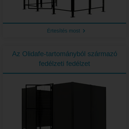
Értesítés most
Az Olidafe-tartományból származó
fedélzeti fedélzet