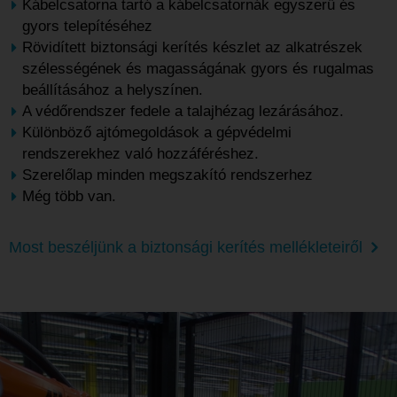
Kábelcsatorna tartó a kábelcsatornák egyszerű és
gyors telepítéséhez
Rövidített biztonsági kerítés készlet az alkatrészek
szélességének és magasságának gyors és rugalmas
beállításához a helyszínen.
A védőrendszer fedele a talajhézag lezárásához.
Különböző ajtómegoldások a gépvédelmi
rendszerekhez való hozzáféréshez.
Szerelőlap minden megszakító rendszerhez
Még több van.
Most beszéljünk a biztonsági kerítés mellékleteiről