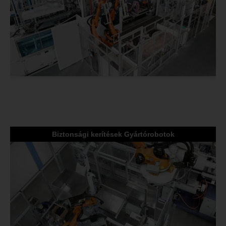
Biztonsági kerítések Gyártórobotok