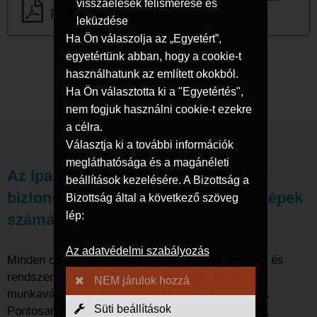
visszaélések felismerése és
Robot törésteszt
leküzdése
Ha Ön válaszolja az „Egyetért”,
egyetértünk abban, hogy a cookie-t
használhatunk az említett okokból.
Ha Ön választotta ki a "Egyetértés",
nem fogjuk használni cookie-t ezekre
a célra.
Választja ki a további információk
megláthatósága és a magánéleti
Az ipari biztonsági kerítés nagyobb
beállítások kezelésére. A Bizottság a
biztonságot nyújt az emberek és a gépek
Bizottság által a következő szöveg
lép:
számára
Az adatvédelmi szabályozás
Minden olyan ipari gyártóvállalatnál, ahol gépeket és
rendszereket használnak, a gépbiztonság és a
NEM járulok hozzá
munkavállalók biztonsága fontosabb, mint valaha.
Süti beállítások
Pontosan itt lépnek a képbe
védőberendezéseink
,