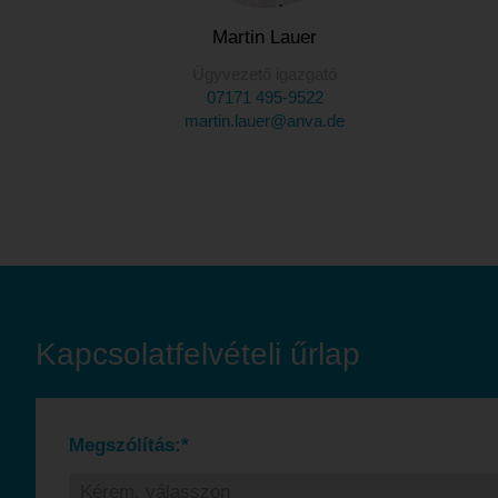
Martin Lauer
Ügyvezető igazgató
07171 495-9522
martin.lauer@anva.de
Kapcsolatfelvételi űrlap
Megszólítás:*