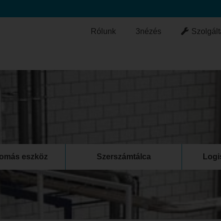
Rólunk
3nézés
Szolgált
lomás eszköz
Szerszámtálca
Logi