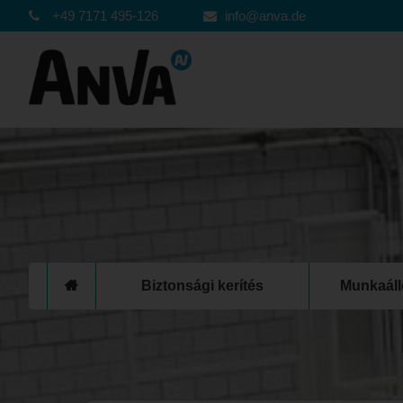
+49 7171 495-126
info@anva.de
Biztonsági kerítés
Munkaál