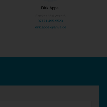
Dirk Appel
Értékesítési vezető
07171 495-9520
dirk.appel@anva.de