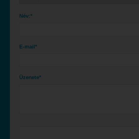
Név:*
E-mail*
Üzenete*