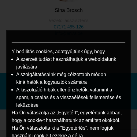
Sina Brosch
Vezetői asszisztens
07171 495-126
info@anva.de
Y beállítás cookies, adatgyűjtünk úgy, hogy
A szerzett tudást használhatjuk a weboldalunk
javítására
A szolgáltatásaink még célzottabb módon
kínálhatók a fogyasztók számára
A kiszolgáló hibák ellenőrizhetők, valamint a
spam, a csalás és a visszaélések felismerése és
leküzdése
Ha Ön válaszolja az „Egyetért”, egyetértünk abban,
hogy a cookie-t használhatunk az említett okokból.
Cég:
Ha Ön választotta ki a "Egyetértés", nem fogjuk
használni cookie-t ezekre a célra.