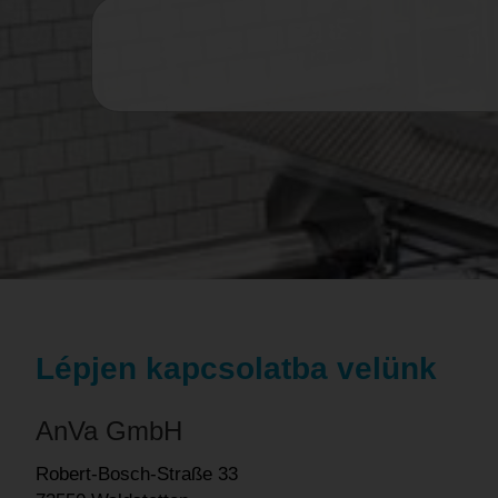
Lépjen kapcsolatba velünk
AnVa GmbH
Robert-Bosch-Straße 33