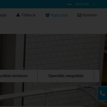
MAGYAR
DEUTSCH
atás
Töltse le
Kapcsolat
Kérelem
ENGLISH
ESPAÑOL
POLSKI
FRANÇAIS
ITALIANO
عربي
한국어
日本語
sztikai rendszer
Speciális megoldás
中文
ČEŠTINA
PORTUGUÊS
РУССКИЙ
TÜRKÇE