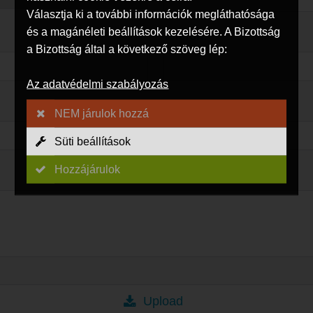
Választja ki a további információk megláthatósága
és a magánéleti beállítások kezelésére. A Bizottság
Telefon:
a Bizottság által a következő szöveg lép:
Az adatvédelmi szabályozás
NEM járulok hozzá
Süti beállítások
Hozzájárulok
Upload