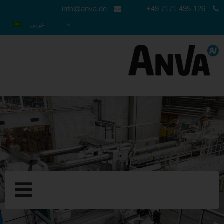
info@anva.de
+49 7171 495-126
عربي
DEUTSCH
ENGLISH
ESPAÑOL
POLSKI
FRANÇAIS
ITALIANO
한국어
日本語
中文
ČEŠTINA
PORTUGUÊS
РУССКИЙ
TÜRKÇE