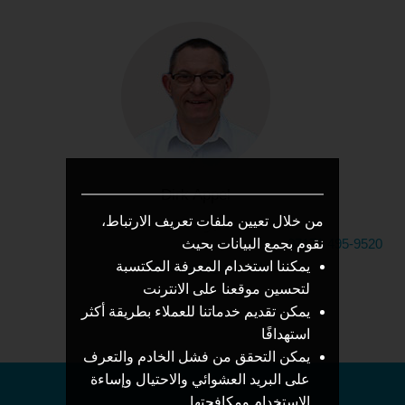
Dirk Appel
من خلال تعيين ملفات تعريف الارتباط،
مدير مبيعات
نقوم بجمع البيانات بحيث
07171 495-9520
يمكننا استخدام المعرفة المكتسبة
dirk.appel@anva.de
لتحسين موقعنا على الانترنت
يمكن تقديم خدماتنا للعملاء بطريقة أكثر
استهدافًا
يمكن التحقق من فشل الخادم والتعرف
على البريد العشوائي والاحتيال وإساءة
الاستخدام ومكافحتها