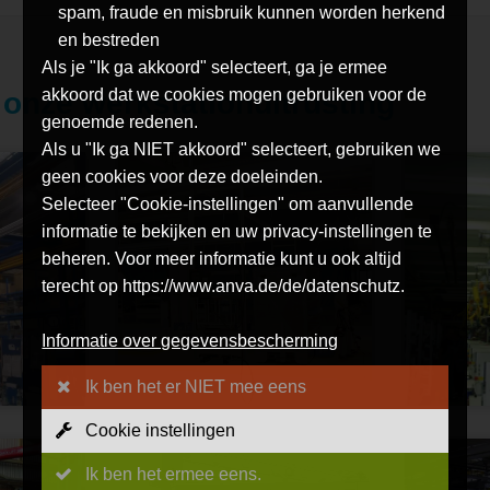
spam, fraude en misbruik kunnen worden herkend
en bestreden
Als je "Ik ga akkoord" selecteert, ga je ermee
akkoord dat we cookies mogen gebruiken voor de
 onze werkstationuitrusting
genoemde redenen.
Als u "Ik ga NIET akkoord" selecteert, gebruiken we
geen cookies voor deze doeleinden.
Selecteer "Cookie-instellingen" om aanvullende
informatie te bekijken en uw privacy-instellingen te
beheren. Voor meer informatie kunt u ook altijd
terecht op https://www.anva.de/de/datenschutz.
Informatie over gegevensbescherming
Ik ben het er NIET mee eens
Cookie instellingen
Ik ben het ermee eens.