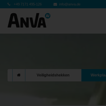
+49 7171 495-126
info@anva.de
Veiligheidshekken
Werkplaa