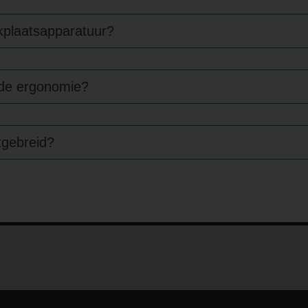
kplaatsapparatuur?
 de ergonomie?
tgebreid?