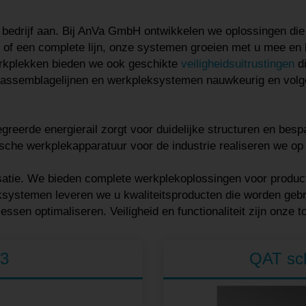
w bedrijf aan. Bij AnVa GmbH ontwikkelen we oplossingen di
of een complete lijn, onze systemen groeien met u mee en 
werkplekken bieden we ook geschikte
veiligheidsuitrustingen
di
assemblagelijnen en werkpleksystemen nauwkeurig en volge
rde energierail zorgt voor duidelijke structuren en bespaar
he werkplekapparatuur voor de industrie realiseren we op 
satie. We bieden complete werkplekoplossingen voor product
ystemen leveren we u kwaliteitsproducten die worden gebrui
en optimaliseren. Veiligheid en functionaliteit zijn onze to
 3
QAT sc