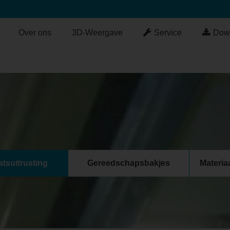
Over ons
3D-Weergave
Service
Dow
tsuitrusting
Gereedschapsbakjes
Materi