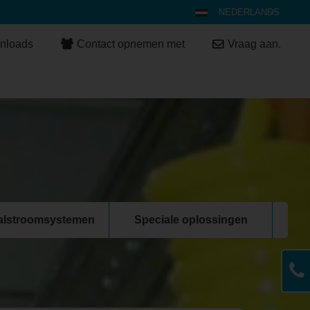
NEDERLANDS
DEUTSCH
nloads
Contact opnemen met
Vraag aan.
ENGLISH
ESPAÑOL
POLSKI
FRANÇAIS
ITALIANO
عربي
한국어
日本語
aalstroomsystemen
Speciale oplossingen
中文
ČEŠTINA
PORTUGUÊS
РУССКИЙ
TÜRKÇE