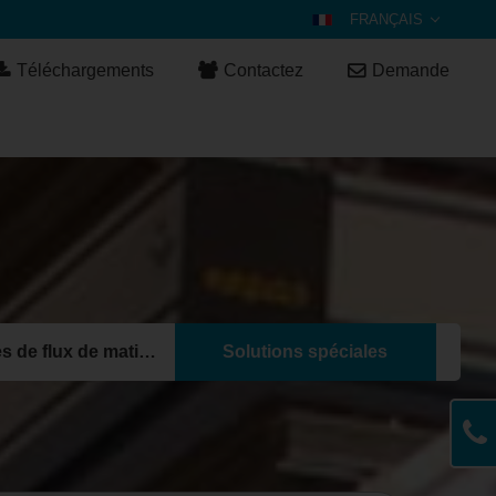
FRANÇAIS
DEUTSCH
Téléchargements
Contactez
Demande
ENGLISH
ESPAÑOL
POLSKI
ITALIANO
عربي
한국어
日本語
中文
Systèmes de flux de matières
Solutions spéciales
ČEŠTINA
PORTUGUÊS
РУССКИЙ
TÜRKÇE
MAGYAR