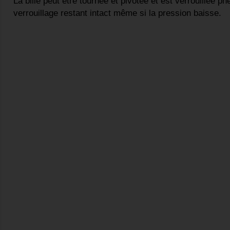
La bille peut être tournée et pivotée et est verrouillée 
verrouillage restant intact même si la pression baisse.