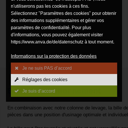
n'utiliserons pas les cookies à ces fins.
Sélectionnez "Paramètres des cookies" pour obtenir
des informations supplémentaires et gérer vos
paramètres de confidentialité. Pour plus
d'informations, vous pouvez également visiter
https://www.anva.de/de/datenschutz à tout moment.
Informations sur la protection des données
Je ne suis PAS d’accord
Réglages des cookies
Balle de positionnement
Je suis d’accord
En combinaison avec notre colonne de levage, la bille de 
pièces dans une position d'usinage optimale et individuel