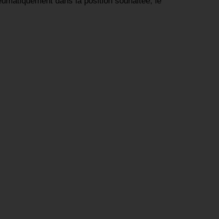
pneumatiquement dans la position souhaitée, le