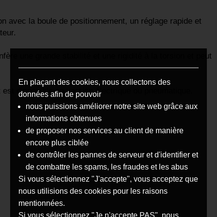
 avec la boule de positionnement, un réglage rapide et
teur.
ère une grande stabilité et une rigidité à la torsion et peut
En plaçant des cookies, nous collectons des
 est disponible en version électrique ou pneumatique.
données afin de pouvoir
nous puissions améliorer notre site web grâce aux
informations obtenues
de proposer nos services au client de manière
encore plus ciblée
de contrôler les pannes de serveur et d'identifier et
de combattre les spams, les fraudes et les abus
Si vous sélectionnez "J'accepte", vous acceptez que
nous utilisions des cookies pour les raisons
mentionnées.
Si vous sélectionnez "Je n'accepte PAS", nous